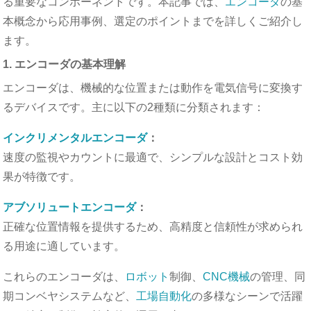
る重要なコンポーネントです。本記事では、
エンコーダ
の基
本概念から応用事例、選定のポイントまでを詳しくご紹介し
ます。
1. エンコーダの基本理解
エンコーダは、機械的な位置または動作を電気信号に変換す
るデバイスです。主に以下の2種類に分類されます：
インクリメンタルエンコーダ
：
速度の監視やカウントに最適で、シンプルな設計とコスト効
果が特徴です。
アブソリュートエンコーダ
：
正確な位置情報を提供するため、高精度と信頼性が求められ
る用途に適しています。
これらのエンコーダは、
ロボット
制御、
CNC機械
の管理、同
期コンベヤシステムなど、
工場自動化
の多様なシーンで活躍