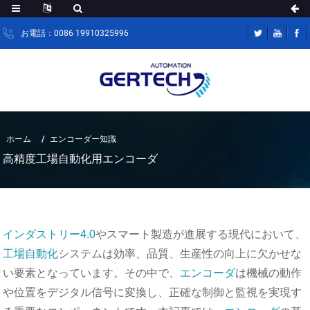
お電話：0086 19910325996
ホーム
エンコーダー知識
高精度工場自動化用エンコーダ
インダストリー4.0
やスマート製造が進展する現代において、
工場自動化
システムは効率、品質、生産性の向上に欠かせな
い要素となっています。その中で、
エンコーダ
は機械の動作
や位置をデジタル信号に変換し、正確な制御と監視を実現す