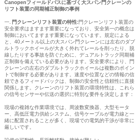
Canopenフィールドバスに基づく大スパン門クレーンの
リフト装置の同期補正制御の事例
一.
門クレーンリフト装置の特性:
門クレーンリフト装置の
安全要求はますます重要になっており、安全第一の概念は
制御においてますます重要になっています。規定による
と、40メートル以上の大スパン門クレーンには左右のダブ
ルトラックホイールが大きく外れてレールを削ったり、脱
線したりする事故を防ぐために、デュアルトラック同期補
正制御を備えている必要があります。安全要求により、門
クレーンの左右のダブルトラックホイールは複数のポイン
トで制御する必要があります。速度や位置などの情報の信
頼できるフィードバックは、制御の安全性と信頼性に直接
関係します。クレーンのリフト装置の環境特性は、これら
の信号センサーや伝送の選択に特別な要件を決定します：
現場の複雑な作業環境では、周波数変換器、大型モータ
ー、高低圧電力供給システム、信号ケーブルが電力線と一
緒に配置されることが多く、現場での電気的干渉が非常に
厳しいです。