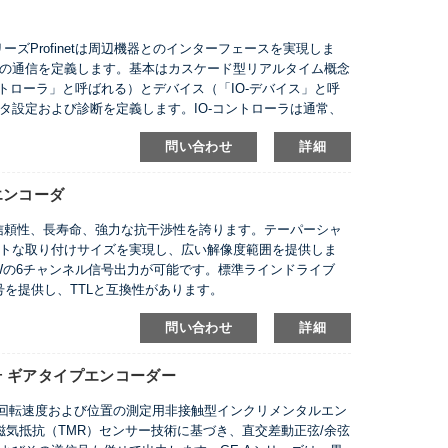
P シリーズProfinetは周辺機器とのインターフェースを実現しま
の通信を定義します。基本はカスケード型リアルタイム概念
-コントローラ」と呼ばれる）とデバイス（「IO-デバイス」と呼
タ設定および診断を定義します。IO-コントローラは通常、
バイスはI/Oブロック、ドライブ、センサー、またはアクチュエー
問い合わせ
詳細
は、Ethernetベースのフィールドデバイス間での高速データ交
います。下位のProfibusラインにあるフィールドデバイス
）を介してProfinetシステムにシームレスに統合できます。
エンコーダ
い信頼性、長寿命、強力な抗干渉性を誇ります。テーパーシャ
トな取り付けサイズを実現し、広い解像度範囲を提供しま
Wの6チャンネル信号出力が可能です。標準ラインドライブ
力信号を提供し、TTLと互換性があります。
問い合わせ
詳細
号 ギアタイプエンコーダー
、回転速度および位置の測定用非接触型インクリメンタルエン
グ磁気抵抗（TMR）センサー技術に基づき、直交差動正弦/余弦