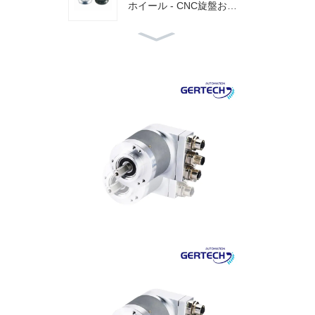
ホイール - CNC旋盤およ
び印刷機構用 – 高精···
GT-6047 ハンドウィール
（CNC旋盤および印刷機
構用）：精密パルス生成
と信···
GI-WFシリーズ 防水引き
紐センサー 0-200m 水中
使用
GI-H100シリーズ 100mm
ハウジング 中空シャフト
インクリメンタルエン···
GI-H40シリーズ 40mmハ
ウジング ホローシャフト
インクリメンタルエンコ··