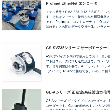
Profinet EtherNet エンコーダ
モデル番号：GMA-S5810-1213-B4PEL
す。それはフィールド接続された周辺機器と
です。Profinetは、コントローラ（「IO
ばれる）との間のデータ交換全体、パラメー
PLC、DCS、またはIPCであり、IO-デ
タなどさまざまです。Profinetプロトコル
換を目的としており、提供者-消費者モデルに従
は、IO-プロキシ（下位バスシステムの代表者
GS-SVZ35シリーズ サーボモーター
（Wikipediaより）
ASICデバイスを内部で使用しており、高
フトはスムーズに滑り込む設計で、コンパク
す。信号調整は不要で、A、B、Z、U、V、
（26LS31）RS422に接続でき、12の出
GE-Aシリーズ 正弦波/余弦波出力信
GE-Aシリーズ ギアタイプエンコーダーは
コーダーです。Gertech独自のトンネリン