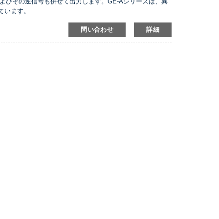
よびその逆信号も併せて出力します。GE-Aシリーズは、異
しています。
問い合わせ
詳細