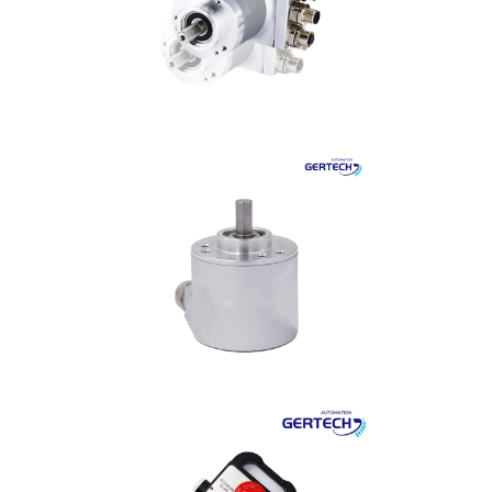
·
GI-S40シリーズ 40mmハ
ウジング ソリッドシャフ
トインクリメンタルエン
コ···