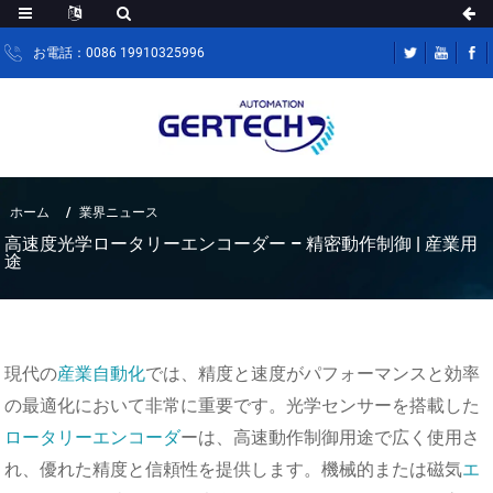
お電話：0086 19910325996
ホーム
業界ニュース
高速度光学ロータリーエンコーダー – 精密動作制御 | 産業用
途
現代の
産業自動化
では、精度と速度がパフォーマンスと効率
の最適化において非常に重要です。光学センサーを搭載した
ロータリーエンコーダ
ーは、高速動作制御用途で広く使用さ
れ、優れた精度と信頼性を提供します。機械的または磁気
エ