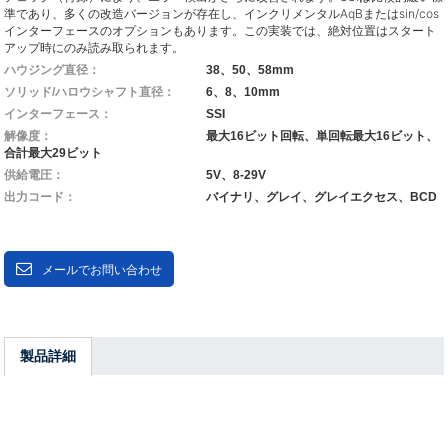
準であり、多くの改造バージョンが存在し、インクリメンタルAqBまたはsin/cos
インターフェースのオプションもあります。この実装では、絶対位置はスタート
アップ時にのみ読み取られます。
ハウジング直径：
38、50、58mm
ソリッド/ハロウシャフト直径：
6、8、10mm
インターフェース：
SSI
解像度：
最大16ビット回転、単回転最大16ビット、
合計最大29ビット
供給電圧：
5V、8-29V
出力コード：
バイナリ、グレイ、グレイエクセス、BCD
メールでお問い合わせ
製品詳細