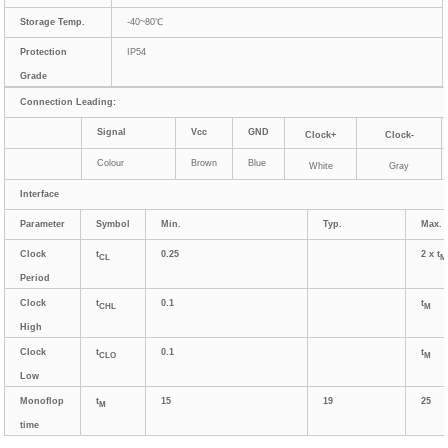
Storage Temp.
-40~80℃
Protection
IP54
Grade
Connection Leading:
Signal
Vcc
GND
Clock+
Clock-
Colour
Brown
Blue
White
Gray
Interface
Parameter
Symbol
Min.
Typ.
Max.
Clock
t
0.25
2 x t
CL
M
Period
Clock
t
0.1
t
CHL
M
High
Clock
t
0.1
t
CLO
M
Low
Monoflop
t
15
19
25
M
time