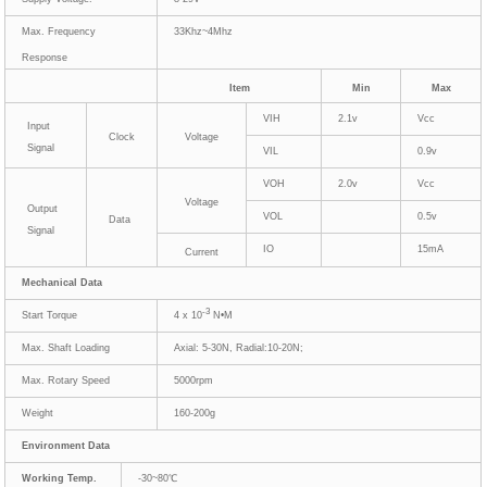
Max. Frequency
33Khz~4Mhz
Response
Item
Min
Max
VIH
2.1v
Vcc
Input
Clock
Voltage
Signal
VIL
0.9v
VOH
2.0v
Vcc
Voltage
Output
VOL
0.5v
Data
Signal
IO
15mA
Current
Mechanical
Data
-3
Start Torque
4 x 10
N•M
Max. Shaft Loading
Axial: 5-30N, Radial:10-20N;
Max. Rotary Speed
5000rpm
Weight
160-200g
Environment Data
Working Temp.
-30~80℃