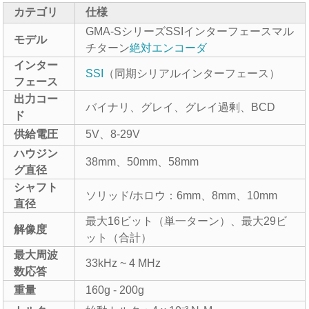
カテゴリ
仕様
GMA-SシリーズSSIインターフェースマル
モデル
チターン
絶対エンコーダ
インター
SSI
（同期シリアルインターフェース）
フェース
出力コー
バイナリ、グレイ、グレイ過剰、BCD
ド
供給電圧
5V、8-29V
ハウジン
38mm、50mm、58mm
グ直径
シャフト
ソリッド/ホロウ：6mm、8mm、10mm
直径
最大16ビット（単一ターン）、最大29ビ
解像度
ット（合計）
最大周波
33kHz ~ 4 MHz
数応答
重量
160g - 200g