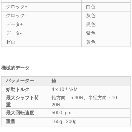
クロック+
白色
クロック-
灰色
データ+
黒色
データ-
紫色
ゼロ
黄色
機械的データ
パラメーター
値
始動トルク
4 x 10⁻³ N•M
最大シャフト荷
軸方向：5-30N、半径方向：10-
重
20N
最大回転速度
5000 rpm
重量
160g - 200g