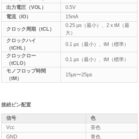
出力電圧（VOL）
0.5V
電流（IO）
15mA
0.25 µs（最小）、2 x tM（最
クロック周期（tCL）
大）
クロックハイ
0.1 µs（最小）、tM（標準）
（tCHL）
クロックロー
0.1 µs（最小）、tM（標準）
（tCLO）
モノフロップ時間
15µs〜25µs
（tM）
接続ピン配置
信号
色
Vcc
茶色
GND
青色