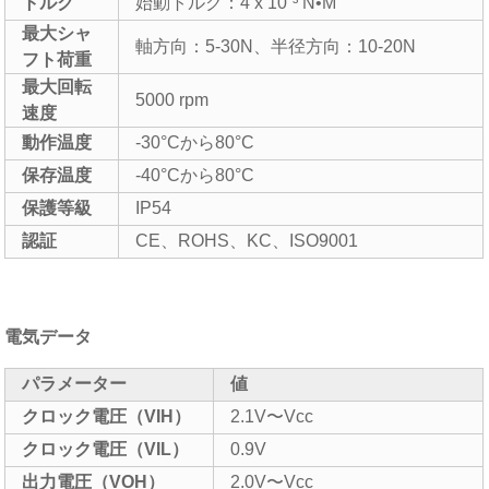
トルク
始動トルク：4 x 10⁻³ N•M
最大シャ
軸方向：5-30N、半径方向：10-20N
フト荷重
最大回転
5000 rpm
速度
動作温度
-30°Cから80°C
保存温度
-40°Cから80°C
保護等級
IP54
認証
CE、ROHS、KC、ISO9001
電気データ
パラメーター
値
クロック電圧（VIH）
2.1V〜Vcc
クロック電圧（VIL）
0.9V
出力電圧（VOH）
2.0V〜Vcc