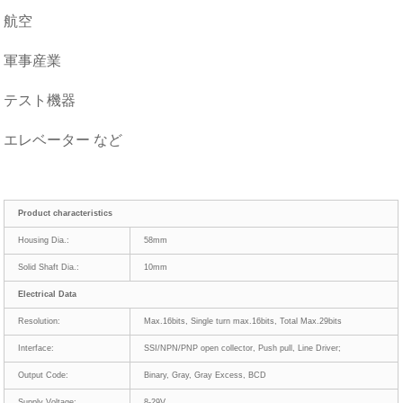
航空
軍事産業
テスト機器
エレベーター など
Product characteristics
Housing Dia.:
58mm
Solid Shaft Dia.:
10mm
Electrical Data
Resolution:
Max.16bits, Single turn max.16bits, Total Max.29bits
Interface:
SSI/NPN/PNP open collector, Push pull, Line Driver;
Output Code:
Binary, Gray, Gray Excess, BCD
Supply Voltage:
8-29V